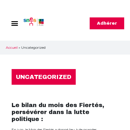
Adhérer
Accueil
»
Uncategorized
UNCATEGORIZED
Le bilan du mois des Fiertés,
persévérer dans la lutte
politique :
En juin, le Mois des Fiertés a donné lieu à de grandes