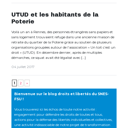
UTUD et les habitants de la
Poterie
Voilà un an à Rennes, des personnes étrangères sans papiers et
sans logement trouvaient refuge dans une ancienne maison de
retraite du quartier de la Poterie grâce au soutien de plusieurs
organisations groupées autour de l’association « Un toit c’est un
droit » (UTUD). En décembre dernier, après de multiples
démarches, ce squat avait été légalisé avec […]
04 juillet 2017
1
2
»
Bienvenue sur le blog droits et libertés du SNES-
FSU !
Vous trouverez ici les échos de toute notre activité :
engagement pour défendre les droits de toutes et tous,
actions pour la défense des libertés individuelles et collectives,
une activité indissociable de notre projet de transformation